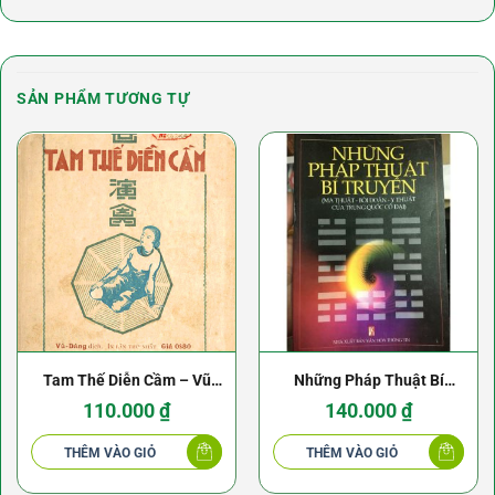
SẢN PHẨM TƯƠNG TỰ
Tam Thế Diễn Cầm – Vũ
Những Pháp Thuật Bí
Đăng dịch (1940)
Truyền Của Trung Quốc Cổ
110.000
₫
140.000
₫
Đại – Trần Đỉnh
THÊM VÀO GIỎ
THÊM VÀO GIỎ