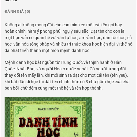
ĐÁNH GIÁ (0)
Không ai không mong đặt cho con mình có một cái tên gọi hay,
hoàn chỉnh, hàm ý phong phú, ngụ ý sâu sắc. Đặt tên cho con là
một học vấn có quan hệ với văn tự học, âm vần học, dân tộc học, sử
học, văn hóa tông pháp và nhiều tri thức khoa học hiện đại, vì thế nó
đã phát triển thành một môn mệnh danh học.
Mệnh danh học bắt nguồn từ Trung Quốc và thịnh hành ở Hàn
Quốc, Nhật Bản, và người Hoa ở nước ngoài. Có người, trong đời
thay đổi tên mấy lần, khi mới sinh ra đặt chọ một cái tên (tên yêu),
khi bắt đầu đi học thì đặt tên chính thức có 3 chữ gồm học của cha
ban bối, chữ đệm cùng một thế hệ và tên hợp thành.