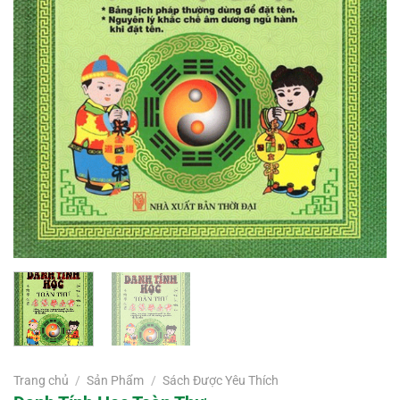
Trang chủ
/
Sản Phẩm
/
Sách Được Yêu Thích