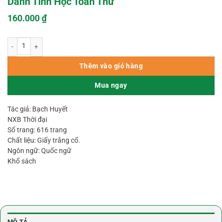
Danh Tính Học Toàn Thư
160.000
₫
Danh Tính Học Toàn Thư số lượng
Thêm vào giỏ hàng
Mua ngay
Tác giả: Bạch Huyết
NXB Thời đại
Số trang: 616 trang
Chất liệu: Giấy trắng cổ.
Ngôn ngữ: Quốc ngữ
Khổ sách
MÔ TẢ