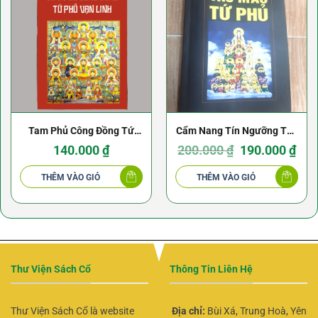
Tam Phủ Công Đồng Tứ
Cẩm Nang Tín Ngưỡng Thờ
Phủ Vạn Linh
Mẫu Tứ Phủ
Giá
Giá
140.000
₫
200.000
₫
190.000
₫
gốc
hiện
là:
tại
200.000 ₫.
là:
THÊM VÀO GIỎ
THÊM VÀO GIỎ
190.0
Thư Viện Sách Cổ
Thông Tin Liên Hệ
Thư Viện Sách Cổ là website
Địa chỉ:
Bùi Xá, Trung Hoà, Yên