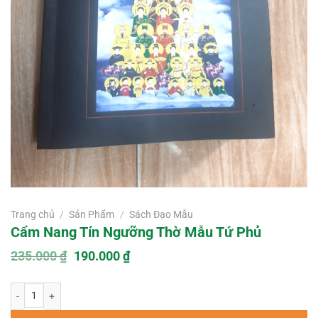
Trang chủ
/
Sản Phẩm
/
Sách Đạo Mẫu
Cẩm Nang Tín Ngưỡng Thờ Mẫu Tứ Phủ
Giá
Giá
235.000
₫
190.000
₫
gốc
hiện
là:
tại
Cẩm Nang Tín Ngưỡng Thờ Mẫu Tứ Phủ số lượng
235.000 ₫.
là:
190.000 ₫.