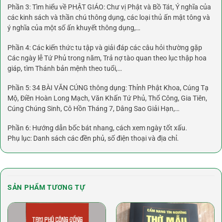
Phần 3: Tìm hiểu về PHẬT GIÁO: Chư vị Phật và Bồ Tát, Ý nghĩa của
các kinh sách và thần chú thông dụng, các loại thủ ấn mật tông và
ý nghĩa của một số ấn khuyết thông dụng,…
Phần 4: Các kiến thức tu tập và giải đáp các câu hỏi thường gặp
Các ngày lễ Tứ Phủ trong năm, Trả nợ tào quan theo lục thập hoa
giáp, tìm Thánh bản mệnh theo tuổi,…
Phần 5: 34 BÀI VĂN CÚNG thông dụng: Thỉnh Phật Khoa, Cúng Tạ
Mộ, Điền Hoàn Long Mạch, Văn Khấn Tứ Phủ, Thổ Công, Gia Tiên,
Cúng Chúng Sinh, Cô Hồn Tháng 7, Dâng Sao Giải Hạn,…
Phần 6: Hướng dẫn bốc bát nhang, cách xem ngày tốt xấu.
Phụ lục: Danh sách các đền phủ, số điện thoại và địa chỉ.
SẢN PHẨM TƯƠNG TỰ