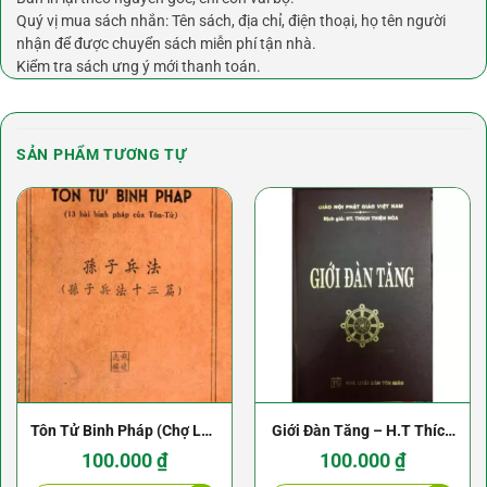
Quý vị mua sách nhắn: Tên sách, địa chỉ, điện thoại, họ tên người
nhận để được chuyển sách miễn phí tận nhà.
Kiểm tra sách ưng ý mới thanh toán.
SẢN PHẨM TƯƠNG TỰ
Tôn Tử Binh Pháp (Chợ Lớn
Giới Đàn Tăng – H.T Thích
1955) – Thi Đạt Chí
Thiện Hòa
100.000
₫
100.000
₫