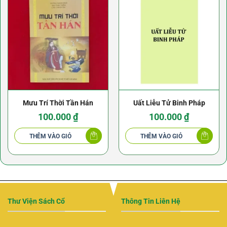
Mưu Trí Thời Tần Hán
Uất Liễu Tử Binh Pháp
100.000
₫
100.000
₫
THÊM VÀO GIỎ
THÊM VÀO GIỎ
Thư Viện Sách Cổ
Thông Tin Liên Hệ