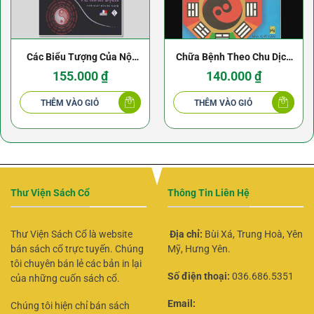
Các Biểu Tượng Của Nội
Chữa Bệnh Theo Chu Dịch
Giới Hay Cách Đọc Triết
– Lý Ngọc Sơn & Lý Kiện
155.000
₫
140.000
₫
Học Về Kinh Dịch
Dân
THÊM VÀO GIỎ
THÊM VÀO GIỎ
Thư Viện Sách Cổ
Thông Tin Liên Hệ
Thư Viện Sách Cổ là website
Địa chỉ:
Bùi Xá, Trung Hoà, Yên
bán sách cổ trực tuyến. Chúng
Mỹ, Hưng Yên.
tôi chuyên bán lẻ các bản in lại
Số điện thoại:
036.686.5351
của những cuốn sách cổ.
Email:
Chúng tôi hiện chỉ bán sách