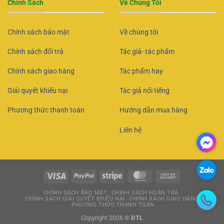
Chính Sách
Về Chúng Tôi
Chính sách bảo mật
Về chúng tôi
Chính sách đổi trả
Tác giả- tác phẩm
Chính sách giao hàng
Tác phẩm hay
Giải quyết khiếu nại
Tác giả nổi tiếng
Phương thức thanh toán
Hướng dẫn mua hàng
Liên hệ
CHÍNH SÁCH BẢO MẬT
CHÍNH SÁCH HOÀN TRẢ
CHÍNH SÁCH GIẢI QUYẾT KHIẾU NẠI
CHÍNH SÁCH GIAO HÀNG
PHƯƠNG THỨC THANH TOÁN
Copyright 2026 ©
ĐTL