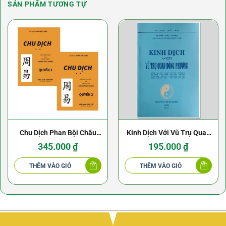
SẢN PHẨM TƯƠNG TỰ
Chu Dịch Phan Bội Châu
Kinh Dịch Với Vũ Trụ Quan
(Bộ 2 quyển)
Đông Phương – Nguyễn
345.000
₫
195.000
₫
Hữu Lương
THÊM VÀO GIỎ
THÊM VÀO GIỎ