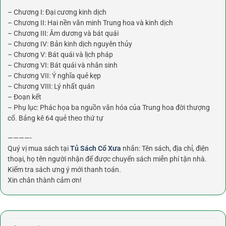
– Chương I: Đại cương kinh dịch
– Chương II: Hai nền văn minh Trung hoa và kinh dịch
– Chương III: Âm dương và bát quái
– Chương IV: Bản kinh dịch nguyên thủy
– Chương V: Bát quái và lịch pháp
– Chương VI: Bát quái và nhân sinh
– Chương VII: Ý nghĩa quẻ kẹp
– Chương VIII: Lý nhất quán
– Đoạn kết
– Phụ lục: Phác họa ba nguồn văn hóa của Trung hoa đời thượng
cổ. Bảng kê 64 quẻ theo thứ tự
————-
Quý vị mua sách tại
Tủ Sách Cổ Xưa
nhắn: Tên sách, địa chỉ, điện
thoại, họ tên người nhận để được chuyển sách miễn phí tận nhà.
Kiểm tra sách ưng ý mới thanh toán.
Xin chân thành cảm ơn!