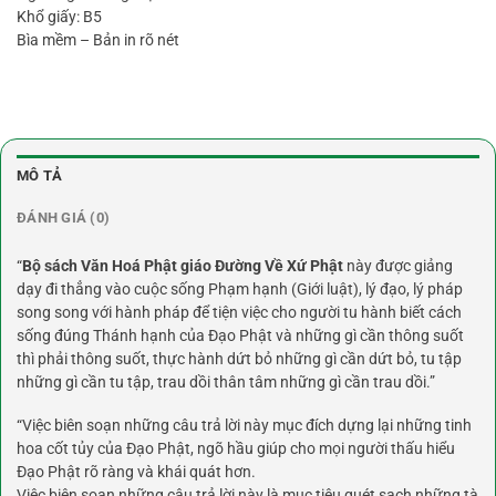
Khổ giấy: B5
Bìa mềm – Bản in rõ nét
MÔ TẢ
ĐÁNH GIÁ (0)
“
Bộ sách Văn Hoá Phật giáo Đường Về Xứ Phật
này được giảng
dạy đi thẳng vào cuộc sống Phạm hạnh (Giới luật), lý đạo, lý pháp
song song với hành pháp để tiện việc cho người tu hành biết cách
sống đúng Thánh hạnh của Đạo Phật và những gì cần thông suốt
thì phải thông suốt, thực hành dứt bỏ những gì cần dứt bỏ, tu tập
những gì cần tu tập, trau dồi thân tâm những gì cần trau dồi.”
“Việc biên soạn những câu trả lời này mục đích dựng lại những tinh
hoa cốt tủy của Đạo Phật, ngõ hầu giúp cho mọi người thấu hiểu
Đạo Phật rõ ràng và khái quát hơn.
Việc biên soạn những câu trả lời này là mục tiêu quét sạch những tà