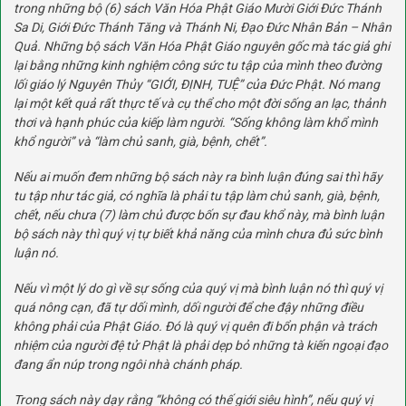
trong những bộ
(6)
sách Văn Hóa Phật Giáo Mười Giới Đức Thánh
Sa Di, Giới Đức Thánh Tăng và Thánh Ni, Đạo Đức Nhân Bản – Nhân
Quả. Những bộ sách Văn Hóa Phật Giáo nguyên gốc mà tác giả ghi
lại bằng những kinh nghiệm công sức tu tập của mình theo đường
lối giáo lý Nguyên Thủy “GIỚI, ĐỊNH, TUỆ” của Đức Phật. Nó mang
lại một kết quả rất thực tế và cụ thể cho một đời sống an lạc, thảnh
thơi và hạnh phúc của kiếp làm người. “Sống không làm khổ mình
khổ người” và “làm chủ sanh, già, bệnh, chết”.
Nếu ai muốn đem những bộ sách này ra bình luận đúng sai thì hãy
tu tập như tác giả, có nghĩa là phải tu tập làm chủ sanh, già, bệnh,
chết, nếu chưa
(7)
làm chủ được bốn sự đau khổ này, mà bình luận
bộ sách này thì quý vị tự biết khả năng của mình chưa đủ sức bình
luận nó.
Nếu vì một lý do gì về sự sống của quý vị mà bình luận nó thì quý vị
quá nông cạn, đã tự dối mình, dối người để che đậy những điều
không phải của Phật Giáo. Đó là quý vị quên đi bổn phận và trách
nhiệm của người đệ tử Phật là phải dẹp bỏ những tà kiến ngoại đạo
đang ẩn núp trong ngôi nhà chánh pháp.
Trong sách này dạy rằng “không có thế giới siêu hình”, nếu quý vị