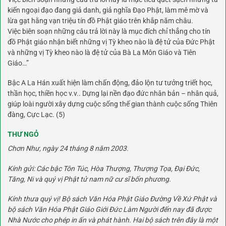
kiến ngoại đạo đang giả danh, giả nghĩa Đạo Phật, làm mê mờ và
lừa gạt hằng vạn triệu tín đồ Phật giáo trên khắp năm châu.
Việc biên soạn những câu trả lời này là mục đích chỉ thẳng cho tín
đồ Phật giáo nhận biết những vị Tỳ kheo nào là đệ tử của Đức Phật
và những vị Tỳ kheo nào là đệ tử của Bà La Môn Giáo và Tiên
Giáo…”
Bậc A La Hán xuất hiện làm chấn động, đảo lộn tư tưởng triết học,
thần học, thiền học v.v.. Dựng lại nền đạo đức nhân bản – nhân quả,
giúp loài người xây dựng cuộc sống thế gian thành cuộc sống Thiên
đàng, Cực Lạc.
(5)
THƯ NGỎ
Chơn Như, ngày 24 tháng 8 năm 2003.
Kính gửi: Các bậc Tôn Túc, Hòa Thượng, Thượng Tọa, Đại Đức,
Tăng, Ni và quý vị Phật tử nam nữ cư sĩ bốn phương.
Kính thưa quý vị! Bộ sách Văn Hóa Phật Giáo Đường Về Xứ Phật và
bộ sách Văn Hóa Phật Giáo Giới Đức Làm Người đến nay đã được
Nhà Nước cho phép in ấn và phát hành. Hai bộ sách trên đây là một