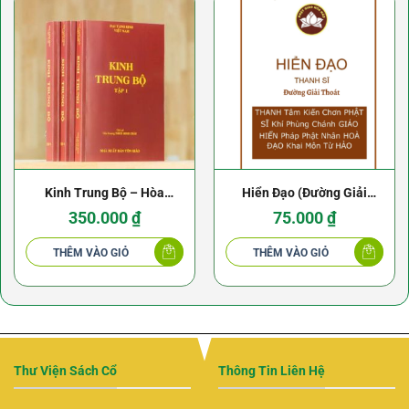
Kinh Trung Bộ – Hòa
Hiển Đạo (Đường Giải
thượng Thích Minh Châu
Thoát) – Thanh Sĩ
350.000
₫
75.000
₫
THÊM VÀO GIỎ
THÊM VÀO GIỎ
Thư Viện Sách Cổ
Thông Tin Liên Hệ