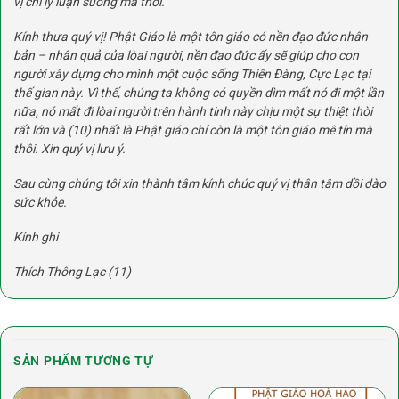
vị chỉ lý luận suông mà thôi.
Kính thưa quý vị! Phật Giáo là một tôn giáo có nền đạo đức nhân
bản – nhân quả của lòai người, nền đạo đức ấy sẽ giúp cho con
người xây dựng cho mình một cuộc sống Thiên Đàng, Cực Lạc tại
thế gian này. Vì thế, chúng ta không có quyền dìm mất nó đi một lần
nữa, nó mất đi lòai người trên hành tinh này chịu một sự thiệt thòi
rất lớn và
(10)
nhất là Phật giáo chỉ còn là một tôn giáo mê tín mà
thôi. Xin quý vị lưu ý.
Sau cùng chúng tôi xin thành tâm kính chúc quý vị thân tâm dồi dào
sức khỏe.
Kính ghi
Thích Thông Lạc
(11)
SẢN PHẨM TƯƠNG TỰ