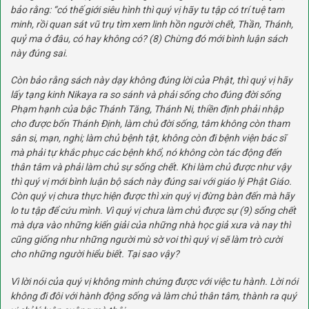
bảo rằng: “có thế giới siêu hình thì quý vị hãy tu tập có trí tuệ tam
minh, rồi quan sát vũ trụ tìm xem linh hồn người chết, Thần, Thánh,
quỷ ma ở đâu, có hay không có?
(8)
Chừng đó mới bình luận sách
này đúng sai.
Còn bảo rằng sách này dạy không đúng lời của Phật, thì quý vị hãy
lấy tạng kinh Nikaya ra so sánh và phải sống cho đúng đời sống
Phạm hạnh của bậc Thánh Tăng, Thánh Ni, thiền định phải nhập
cho được bốn Thánh Định, làm chủ đời sống, tâm không còn tham
sân si, mạn, nghi; làm chủ bệnh tật, không còn đi bệnh viện bác sĩ
mà phải tự khắc phục các bệnh khổ, nó không còn tác động đến
thân tâm và phải làm chủ sự sống chết. Khi làm chủ được như vậy
thì quý vị mới bình luận bộ sách này đúng sai với giáo lý Phật Giáo.
Còn quý vị chưa thực hiện được thì xin quý vị đừng bàn đến mà hãy
lo tu tập để cứu mình. Vì quý vị chưa làm chủ được sự
(9)
sống chết
mà dựa vào những kiến giải của những nhà học giả xưa và nay thì
cũng giống như những người mù sờ voi thì quý vị sẽ làm trò cười
cho những người hiểu biết. Tại sao vậy?
Vì lời nói của quý vị không minh chứng được với việc tu hành. Lời nói
không đi đôi với hành động sống và làm chủ thân tâm, thành ra quý