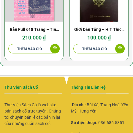
Bản Full 618 Trang – Tinh
Giới Đàn Tăng – H.T Thích
Hoa Mưu Trí Trong Tam
Thiện Hòa
210.000
₫
100.000
₫
Quốc – NXB Lao Động
THÊM VÀO GIỎ
THÊM VÀO GIỎ
Thư Viện Sách Cổ
Thông Tin Liên Hệ
Thư Viện Sách Cổ là website
Địa chỉ:
Bùi Xá, Trung Hoà, Yên
bán sách cổ trực tuyến. Chúng
Mỹ, Hưng Yên.
tôi chuyên bán lẻ các bản in lại
Số điện thoại:
036.686.5351
của những cuốn sách cổ.