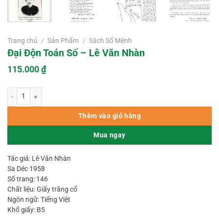
Trang chủ
/
Sản Phẩm
/
Sách Số Mệnh
Đại Độn Toán Số – Lê Văn Nhàn
115.000
₫
Đại Độn Toán Số – Lê Văn Nhàn số lượng
Thêm vào giỏ hàng
Mua ngay
Tác giả: Lê Văn Nhàn
Sa Déc 1958
Số trang: 146
Chất liệu: Giấy trắng cổ
Ngôn ngữ: Tiếng Việt
Khổ giấy: B5