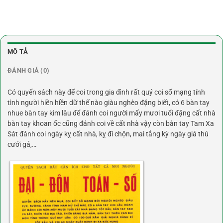
MÔ TẢ
ĐÁNH GIÁ (0)
Có quyển sách này để coi trong gia đình rất quý coi số mạng tính
tình người hiền hiền dữ thế nào giàu nghèo đặng biết, có 6 bàn tay
nhue bàn tay kim lâu để đánh coi người mấy mươi tuổi đặng cất nhà
bàn tay khoan ốc cũng đánh coi về cất nhà vậy còn bàn tay Tam Xa
Sát đánh coi ngày kỵ cất nhà, kỵ đi chộn, mai tắng kỳ ngày giá thú
cưới gả,…