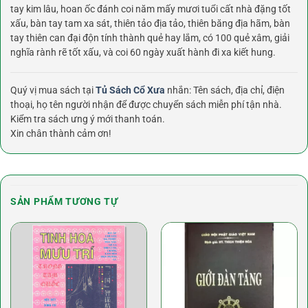
tay kim lâu, hoan ốc đánh coi năm mấy mươi tuổi cất nhà đặng tốt
xấu, bàn tay tam xa sát, thiên tảo địa tảo, thiên băng địa hãm, bàn
tay thiên can đại độn tính thành quẻ hay lắm, có 100 quẻ xâm, giải
nghĩa rành rẽ tốt xấu, và coi 60 ngày xuất hành đi xa kiết hung.
Quý vị mua sách tại
Tủ Sách Cổ Xưa
nhắn: Tên sách, địa chỉ, điện
thoại, họ tên người nhận để được chuyển sách miễn phí tận nhà.
Kiểm tra sách ưng ý mới thanh toán.
Xin chân thành cảm ơn!
SẢN PHẨM TƯƠNG TỰ